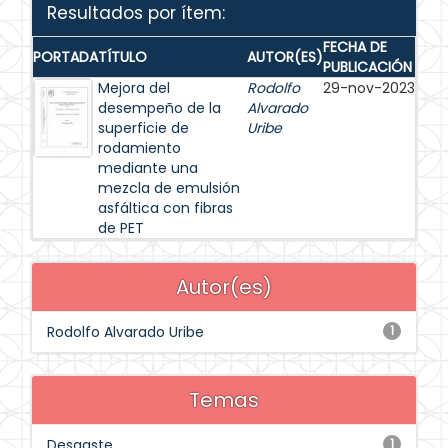
Resultados por ítem:
FECHA DE
PORTADA
TÍTULO
AUTOR(ES)
PUBLICACIÓN
Mejora del
Rodolfo
29-nov-2023
desempeño de la
Alvarado
superficie de
Uribe
rodamiento
mediante una
mezcla de emulsión
asfáltica con fibras
de PET
Autor(es)
Rodolfo Alvarado Uribe
1
Temas
Desgaste
1