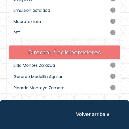
Emulsión asfáltica
1
Macrotextura
1
PET
1
Director / colaboradores
Elda Montes Zarazúa
1
Gerardo Medellín Aguilar
1
Ricardo Montoya Zamora
1
Volver arriba ∧