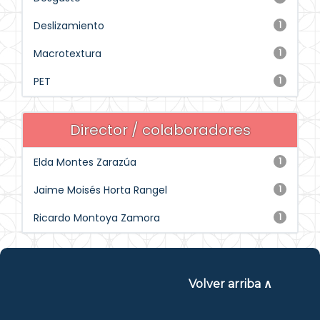
Deslizamiento
1
Macrotextura
1
PET
1
Director / colaboradores
Elda Montes Zarazúa
1
Jaime Moisés Horta Rangel
1
Ricardo Montoya Zamora
1
Volver arriba ∧