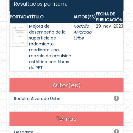
Resultados por ítem:
FECHA DE
PORTADA
TÍTULO
AUTOR(ES)
PUBLICACIÓN
Mejora del
Rodolfo
29-nov-2023
desempeño de la
Alvarado
superficie de
Uribe
rodamiento
mediante una
mezcla de emulsión
asfáltica con fibras
de PET
Autor(es)
Rodolfo Alvarado Uribe
1
Temas
Desgaste
1