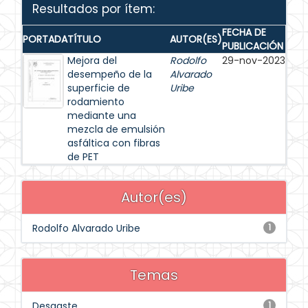
Resultados por ítem:
FECHA DE
PORTADA
TÍTULO
AUTOR(ES)
PUBLICACIÓN
Mejora del
Rodolfo
29-nov-2023
desempeño de la
Alvarado
superficie de
Uribe
rodamiento
mediante una
mezcla de emulsión
asfáltica con fibras
de PET
Autor(es)
Rodolfo Alvarado Uribe
1
Temas
Desgaste
1