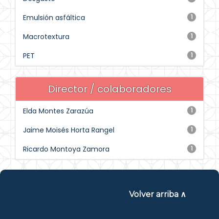
Emulsión asfáltica
1
Macrotextura
1
PET
1
Director / colaboradores
Elda Montes Zarazúa
1
Jaime Moisés Horta Rangel
1
Ricardo Montoya Zamora
1
Volver arriba ∧