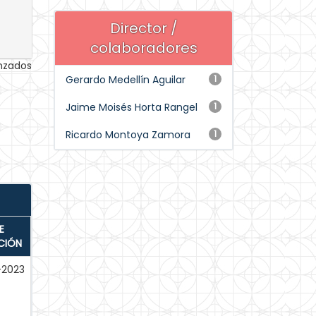
Director /
colaboradores
anzados
Gerardo Medellín Aguilar
1
Jaime Moisés Horta Rangel
1
Ricardo Montoya Zamora
1
E
CIÓN
-2023