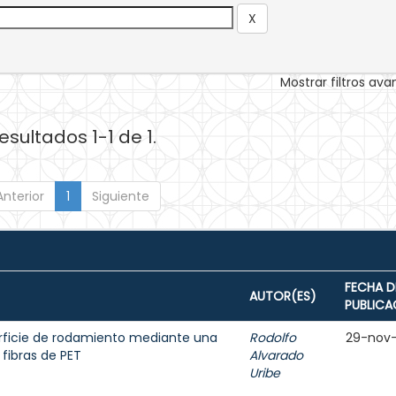
Mostrar filtros av
esultados 1-1 de 1.
Anterior
1
Siguiente
FECHA D
AUTOR(ES)
PUBLICA
rficie de rodamiento mediante una
Rodolfo
29-nov
fibras de PET
Alvarado
Uribe