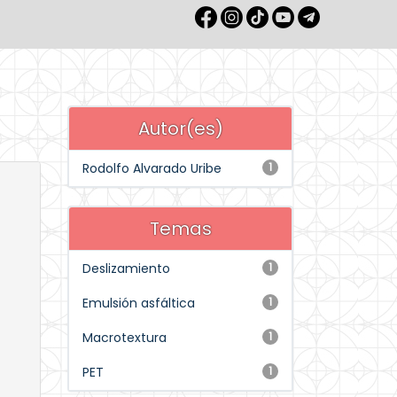
Autor(es)
Rodolfo Alvarado Uribe
1
Temas
Deslizamiento
1
Emulsión asfáltica
1
Macrotextura
1
PET
1