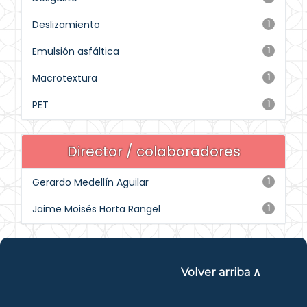
Deslizamiento
1
Emulsión asfáltica
1
Macrotextura
1
PET
1
Director / colaboradores
Gerardo Medellín Aguilar
1
Jaime Moisés Horta Rangel
1
Volver arriba ∧