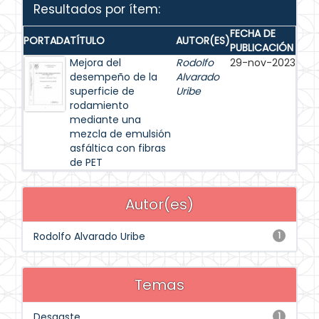
Resultados por ítem:
FECHA DE
PORTADA
TÍTULO
AUTOR(ES)
PUBLICACIÓN
Mejora del
Rodolfo
29-nov-2023
desempeño de la
Alvarado
superficie de
Uribe
rodamiento
mediante una
mezcla de emulsión
asfáltica con fibras
de PET
Autor(es)
Rodolfo Alvarado Uribe
1
Temas
Desgaste
1