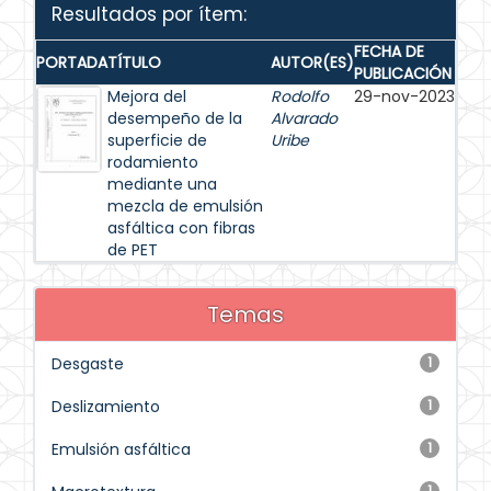
Resultados por ítem:
FECHA DE
PORTADA
TÍTULO
AUTOR(ES)
PUBLICACIÓN
Mejora del
Rodolfo
29-nov-2023
desempeño de la
Alvarado
superficie de
Uribe
rodamiento
mediante una
mezcla de emulsión
asfáltica con fibras
de PET
Temas
Desgaste
1
Deslizamiento
1
Emulsión asfáltica
1
1