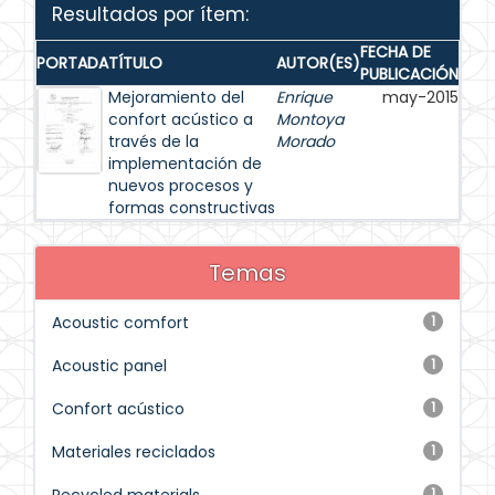
Resultados por ítem:
FECHA DE
PORTADA
TÍTULO
AUTOR(ES)
PUBLICACIÓN
Mejoramiento del
Enrique
may-2015
confort acústico a
Montoya
través de la
Morado
implementación de
nuevos procesos y
formas constructivas
Temas
Acoustic comfort
1
Acoustic panel
1
Confort acústico
1
Materiales reciclados
1
1