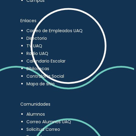
Campus
Enlaces
Correo de Empleados UAQ
Directorio
TV UAQ
Radio UAQ
Calendario Escolar
Bibliotecas
Contraloría Social
Mapa de sitio
Comunidades
Alumnos
Correo Alumnos UAQ
Solicitud Correo