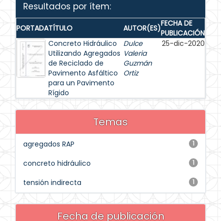
Resultados por ítem:
FECHA DE
PORTADA
TÍTULO
AUTOR(ES)
PUBLICACIÓN
Concreto Hidráulico
Dulce
25-dic-2020
Utilizando Agregados
Valeria
de Reciclado de
Guzmán
Pavimento Asfáltico
Ortiz
para un Pavimento
Rígido
Temas
agregados RAP
1
concreto hidráulico
1
tensión indirecta
1
Fecha de publicación