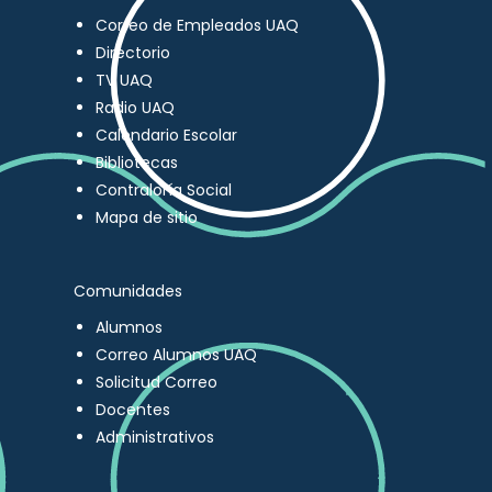
Correo de Empleados UAQ
Directorio
TV UAQ
Radio UAQ
Calendario Escolar
Bibliotecas
Contraloría Social
Mapa de sitio
Comunidades
Alumnos
Correo Alumnos UAQ
Solicitud Correo
Docentes
Administrativos