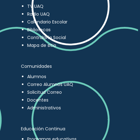
TV UAQ
Radio UAQ
Calendario Escolar
Bibliotecas
Contraloría Social
Mapa de sitio
Comunidades
Alumnos
Correo Alumnos UAQ
Solicitud Correo
Docentes
Administrativos
Educación Continua
Programas educativos