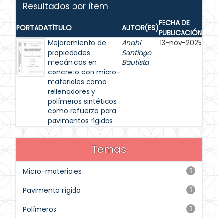
Resultados por ítem:
FECHA DE
PORTADA
TÍTULO
AUTOR(ES)
PUBLICACIÓN
Mejoramiento de
Anahi
13-nov-2025
propiedades
Santiago
mecánicas en
Bautista
concreto con micro-
materiales como
rellenadores y
polímeros sintéticos
como refuerzo para
pavimentos rígidos
Temas
Micro-materiales
1
Pavimento rígido
1
Polímeros
1