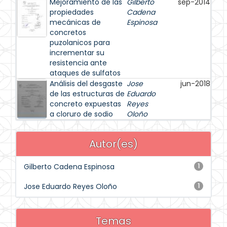
Mejoramiento de las
Gilberto
sep-2014
propiedades
Cadena
mecánicas de
Espinosa
concretos
puzolanicos para
incrementar su
resistencia ante
ataques de sulfatos
Análisis del desgaste
Jose
jun-2018
de las estructuras de
Eduardo
concreto expuestas
Reyes
a cloruro de sodio
Oloño
Autor(es)
Gilberto Cadena Espinosa
1
Jose Eduardo Reyes Oloño
1
Temas