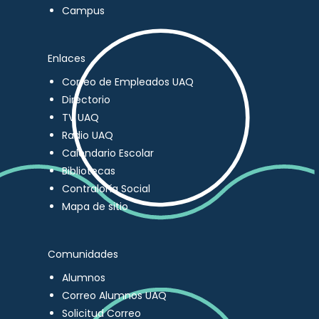
Campus
Enlaces
Correo de Empleados UAQ
Directorio
TV UAQ
Radio UAQ
Calendario Escolar
Bibliotecas
Contraloría Social
Mapa de sitio
Comunidades
Alumnos
Correo Alumnos UAQ
Solicitud Correo