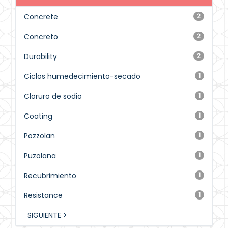
Concrete
2
Concreto
2
Durability
2
Ciclos humedecimiento-secado
1
Cloruro de sodio
1
Coating
1
Pozzolan
1
Puzolana
1
Recubrimiento
1
Resistance
1
SIGUIENTE >