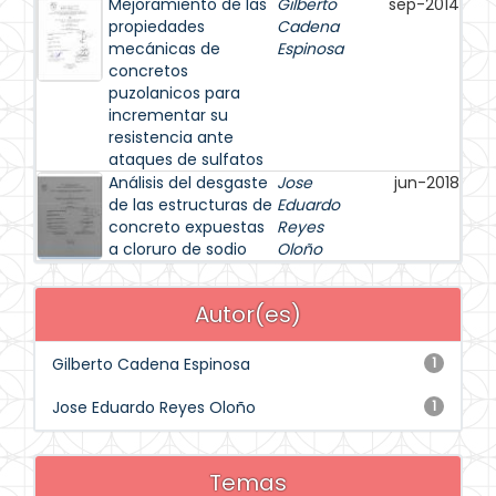
Mejoramiento de las
Gilberto
sep-2014
propiedades
Cadena
mecánicas de
Espinosa
concretos
puzolanicos para
incrementar su
resistencia ante
ataques de sulfatos
Análisis del desgaste
Jose
jun-2018
de las estructuras de
Eduardo
concreto expuestas
Reyes
a cloruro de sodio
Oloño
Autor(es)
Gilberto Cadena Espinosa
1
Jose Eduardo Reyes Oloño
1
Temas