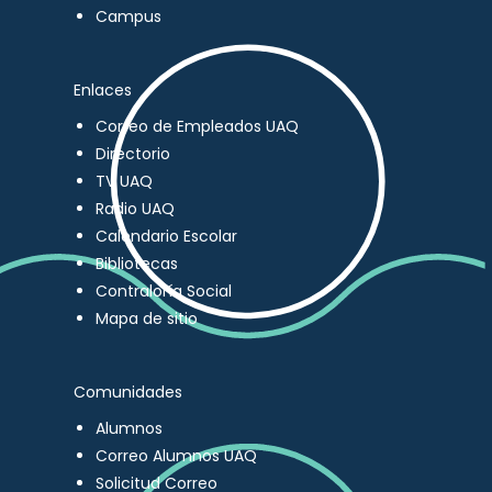
Campus
Enlaces
Correo de Empleados UAQ
Directorio
TV UAQ
Radio UAQ
Calendario Escolar
Bibliotecas
Contraloría Social
Mapa de sitio
Comunidades
Alumnos
Correo Alumnos UAQ
Solicitud Correo