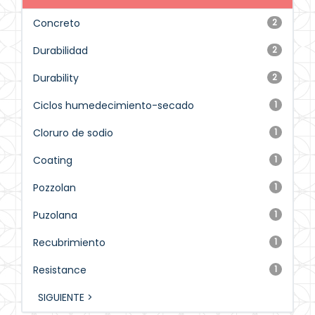
Concreto
2
Durabilidad
2
Durability
2
Ciclos humedecimiento-secado
1
Cloruro de sodio
1
Coating
1
Pozzolan
1
Puzolana
1
Recubrimiento
1
Resistance
1
SIGUIENTE >