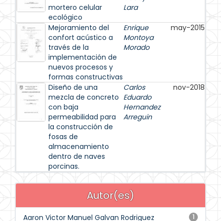
mortero celular
Lara
ecológico
Mejoramiento del
Enrique
may-2015
confort acústico a
Montoya
través de la
Morado
implementación de
nuevos procesos y
formas constructivas
Diseño de una
Carlos
nov-2018
mezcla de concreto
Eduardo
con baja
Hernandez
permeabilidad para
Arreguin
la construcción de
fosas de
almacenamiento
dentro de naves
porcinas.
Autor(es)
Aaron Victor Manuel Galvan Rodriguez
1