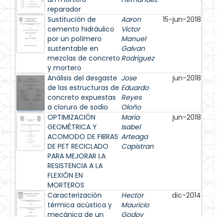
reparador
Sustitución de
Aaron
15-jun-2018
cemento hidráulico
Victor
por un polímero
Manuel
sustentable en
Galvan
mezclas de concreto
Rodriguez
y mortero
Análisis del desgaste
Jose
jun-2018
de las estructuras de
Eduardo
concreto expuestas
Reyes
a cloruro de sodio
Oloño
OPTIMIZACIÓN
Maria
jun-2018
GEOMÉTRICA Y
Isabel
ACOMODO DE FIBRAS
Arteaga
DE PET RECICLADO
Capistran
PARA MEJORAR LA
RESISTENCIA A LA
FLEXIÓN EN
MORTEROS
Caracterización
Hector
dic-2014
térmica acústica y
Mauricio
mecánica de un
Godoy