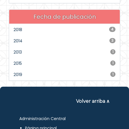
Fecha de publicación
2018
4
2014
3
2013
1
2015
1
2019
1
Volver arriba ∧
Administración Central
Página principal