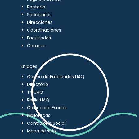
Rectoría
Secretarios
Direcciones
Coordinaciones
Facultades
Campus
Enlaces
Correo de Empleados UAQ
Directorio
TV UAQ
Radio UAQ
Calendario Escolar
Bibliotecas
Contraloría Social
Mapa de sitio