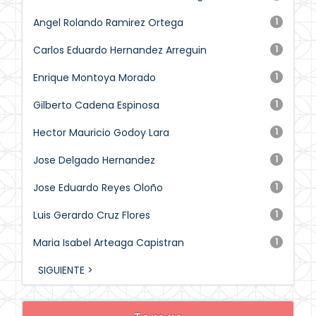
Angel Rolando Ramirez Ortega
1
Carlos Eduardo Hernandez Arreguin
1
Enrique Montoya Morado
1
Gilberto Cadena Espinosa
1
Hector Mauricio Godoy Lara
1
Jose Delgado Hernandez
1
Jose Eduardo Reyes Oloño
1
Luis Gerardo Cruz Flores
1
Maria Isabel Arteaga Capistran
1
SIGUIENTE >