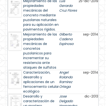
Mejoramiento de las
Luis
25-dic-2019
propiedades
Gerardo
mecánicas del
Cruz Flores
concreto mediante
puzolanas naturales
para su aplicación en
pavimentos rígidos.
Mejoramiento de las
Gilberto
sep-2014
propiedades
Cadena
mecánicas de
Espinosa
concretos
puzolanicos para
incrementar su
resistencia ante
ataques de sulfatos
Caracterización,
Angel
sep-2014
desarrollo y
Rolando
aplicaciones de un
Ramirez
ferrocemento celular
Ortega
ecológico
Desarrollo y
Jose
dic-2013
caracterización de
Delgado
un mortero
Hernandez