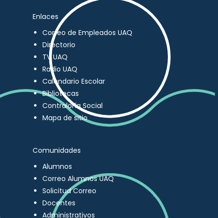
Enlaces
Correo de Empleados UAQ
Directorio
TV UAQ
Radio UAQ
Calendario Escolar
Bibliotecas
Contraloría Social
Mapa de sitio
Comunidades
Alumnos
Correo Alumnos UAQ
Solicitud Correo
Docentes
Administrativos