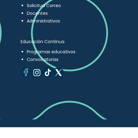
Solicitud Correo
Docentes
Administrativos
Educación Continua
Programas educativos
Convocatorias