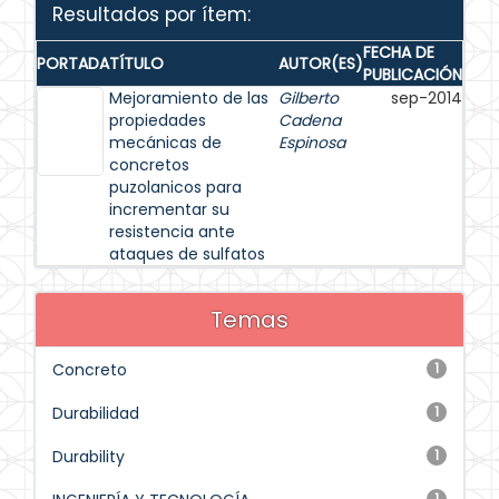
Resultados por ítem:
FECHA DE
PORTADA
TÍTULO
AUTOR(ES)
PUBLICACIÓN
Mejoramiento de las
Gilberto
sep-2014
propiedades
Cadena
mecánicas de
Espinosa
concretos
puzolanicos para
incrementar su
resistencia ante
ataques de sulfatos
Temas
Concreto
1
Durabilidad
1
Durability
1
1