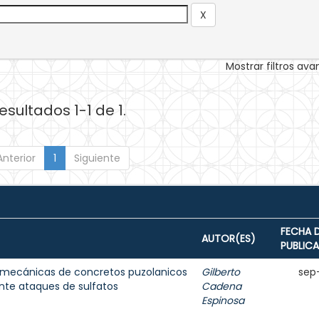
Mostrar filtros av
esultados 1-1 de 1.
Anterior
1
Siguiente
FECHA 
AUTOR(ES)
PUBLIC
 mecánicas de concretos puzolanicos
Gilberto
sep
nte ataques de sulfatos
Cadena
Espinosa