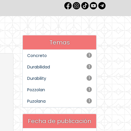
Temas
Concreto
1
Durabilidad
1
Durability
1
Pozzolan
1
Puzolana
1
Fecha de publicación