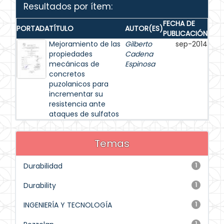
Resultados por ítem:
FECHA DE
PORTADA
TÍTULO
AUTOR(ES)
PUBLICACIÓN
Mejoramiento de las
Gilberto
sep-2014
propiedades
Cadena
mecánicas de
Espinosa
concretos
puzolanicos para
incrementar su
resistencia ante
ataques de sulfatos
Temas
Durabilidad
1
Durability
1
INGENIERÍA Y TECNOLOGÍA
1
1