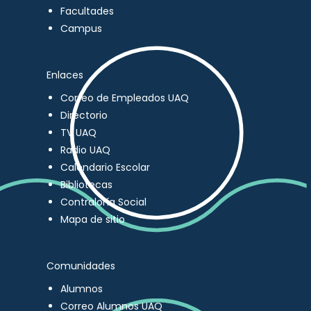
Facultades
Campus
Enlaces
Correo de Empleados UAQ
Directorio
TV UAQ
Radio UAQ
Calendario Escolar
Bibliotecas
Contraloría Social
Mapa de sitio
Comunidades
Alumnos
Correo Alumnos UAQ