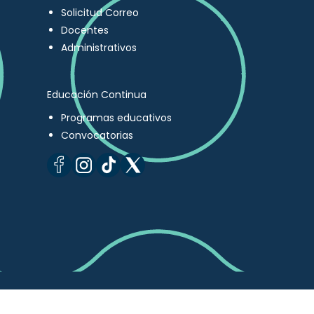
Solicitud Correo
Docentes
Administrativos
Educación Continua
Programas educativos
Convocatorias