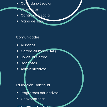
Calendario Escolar
Bibliotecas
Contraloría Social
Mapa de sitio
Comunidades
Alumnos
Correo Alumnos UAQ
Solicitud Correo
Docentes
Administrativos
Educación Continua
Programas educativos
Convocatorias