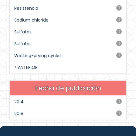
Resistencia
1
Sodium chloride
1
Sulfates
1
Sulfatos
1
Wetting-drying cycles
1
< ANTERIOR
Fecha de publicación
2014
1
2018
1