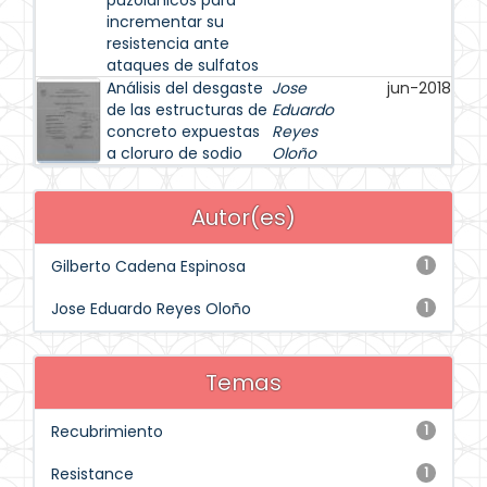
puzolanicos para
incrementar su
resistencia ante
ataques de sulfatos
Análisis del desgaste
Jose
jun-2018
de las estructuras de
Eduardo
concreto expuestas
Reyes
a cloruro de sodio
Oloño
Autor(es)
Gilberto Cadena Espinosa
1
Jose Eduardo Reyes Oloño
1
Temas
Recubrimiento
1
Resistance
1