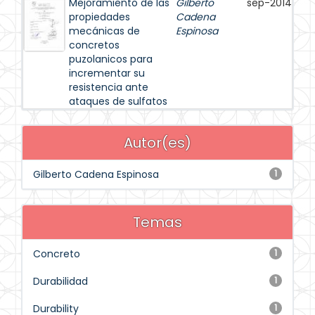
Mejoramiento de las
Gilberto
sep-2014
propiedades
Cadena
mecánicas de
Espinosa
concretos
puzolanicos para
incrementar su
resistencia ante
ataques de sulfatos
Autor(es)
Gilberto Cadena Espinosa
1
Temas
Concreto
1
Durabilidad
1
Durability
1