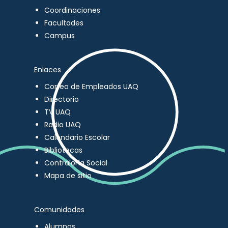
Coordinaciones
Facultades
Campus
Enlaces
Correo de Empleados UAQ
Directorio
TV UAQ
Radio UAQ
Calendario Escolar
Bibliotecas
Contraloría Social
Mapa de sitio
Comunidades
Alumnos