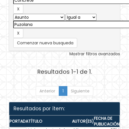
Comenzar nueva busqueda
Mostrar filtros avanzados
Resultados 1-1 de 1.
Anterior
1
Siguiente
Resultados por ítem:
FECHA DE
PORTADA
TÍTULO
AUTOR(ES)
PUBLICACIÓN