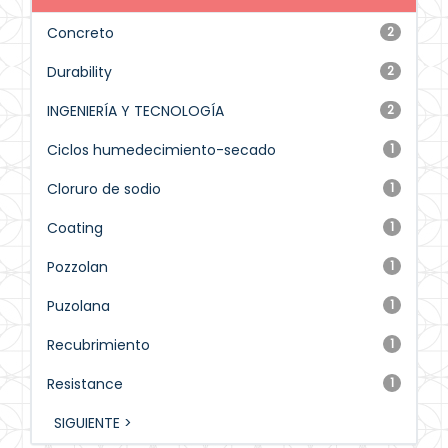
Concreto
2
Durability
2
INGENIERÍA Y TECNOLOGÍA
2
Ciclos humedecimiento-secado
1
Cloruro de sodio
1
Coating
1
Pozzolan
1
Puzolana
1
Recubrimiento
1
Resistance
1
SIGUIENTE >