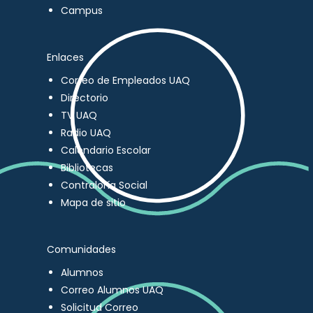
Campus
Enlaces
Correo de Empleados UAQ
Directorio
TV UAQ
Radio UAQ
Calendario Escolar
Bibliotecas
Contraloría Social
Mapa de sitio
Comunidades
Alumnos
Correo Alumnos UAQ
Solicitud Correo