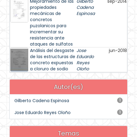
Mejoramiento de las
Gilberto
sep-2014
propiedades
Cadena
mecánicas de
Espinosa
concretos
puzolanicos para
incrementar su
resistencia ante
ataques de sulfatos
Análisis del desgaste
Jose
jun-2018
de las estructuras de
Eduardo
concreto expuestas
Reyes
a cloruro de sodio
Oloño
Autor(es)
Gilberto Cadena Espinosa
1
Jose Eduardo Reyes Oloño
1
Temas