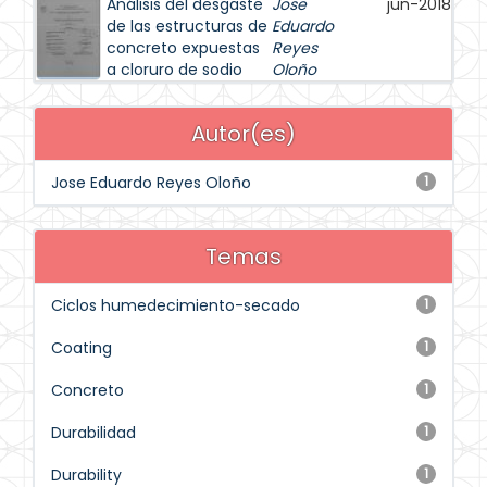
Análisis del desgaste
Jose
jun-2018
de las estructuras de
Eduardo
concreto expuestas
Reyes
a cloruro de sodio
Oloño
Autor(es)
Jose Eduardo Reyes Oloño
1
Temas
Ciclos humedecimiento-secado
1
Coating
1
Concreto
1
Durabilidad
1
Durability
1