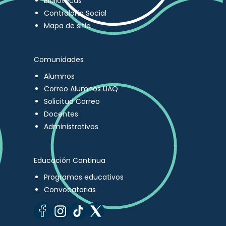
Bibliotecas
Contraloría Social
Mapa de sitio
Comunidades
Alumnos
Correo Alumnos UAQ
Solicitud Correo
Docentes
Administrativos
Educación Continua
Programas educativos
Convocatorias