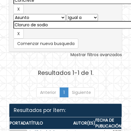
Comenzar nueva busqueda
Mostrar filtros avanzados
Resultados 1-1 de 1.
Anterior
1
Siguiente
Resultados por ítem:
FECHA DE
PORTADA
TÍTULO
AUTOR(ES)
PUBLICACIÓN