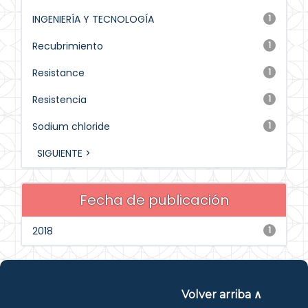
INGENIERÍA Y TECNOLOGÍA
1
Recubrimiento
1
Resistance
1
Resistencia
1
Sodium chloride
1
SIGUIENTE >
Fecha de publicación
2018
1
Volver arriba ∧