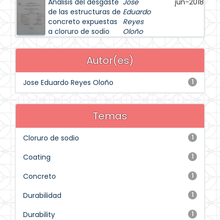
Análisis del desgaste
Jose
jun-2018
de las estructuras de
Eduardo
concreto expuestas
Reyes
a cloruro de sodio
Oloño
Autor(es)
Jose Eduardo Reyes Oloño
1
Temas
Cloruro de sodio
1
Coating
1
Concreto
1
Durabilidad
1
Durability
1