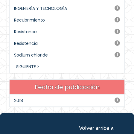
INGENIERÍA Y TECNOLOGÍA
1
Recubrimiento
1
Resistance
1
Resistencia
1
Sodium chloride
1
SIGUIENTE >
Fecha de publicación
2018
1
Volver arriba ∧