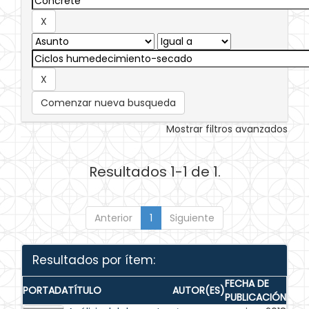
Comenzar nueva busqueda
Mostrar filtros avanzados
Resultados 1-1 de 1.
Anterior
1
Siguiente
Resultados por ítem:
FECHA DE
PORTADA
TÍTULO
AUTOR(ES)
PUBLICACIÓN