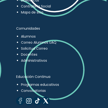
Bibliotecas
Contraloría Social
Mapa de sitio
Comunidades
Alumnos
Correo Alumnos UAQ
Solicitud Correo
Docentes
Administrativos
Educación Continua
Programas educativos
Convocatorias