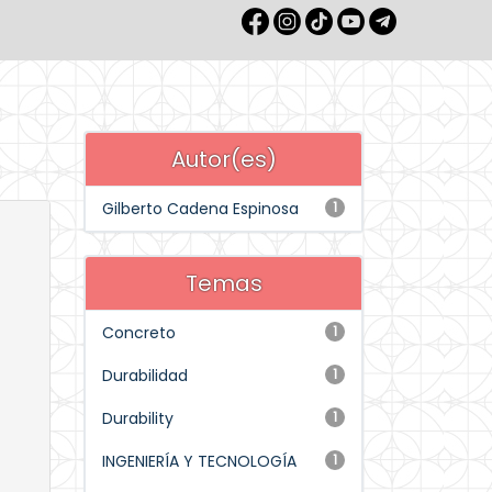
Autor(es)
Gilberto Cadena Espinosa
1
Temas
Concreto
1
Durabilidad
1
Durability
1
INGENIERÍA Y TECNOLOGÍA
1