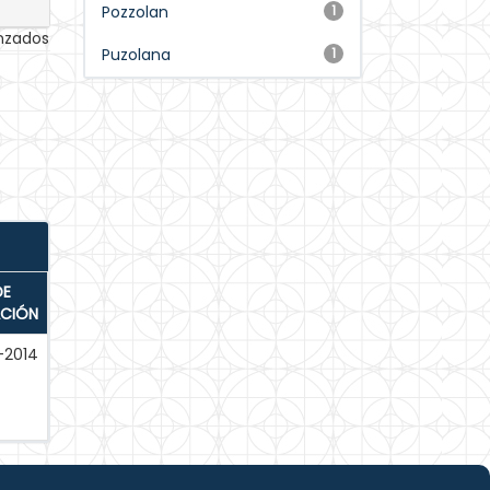
Pozzolan
1
anzados
Puzolana
1
DE
ACIÓN
-2014