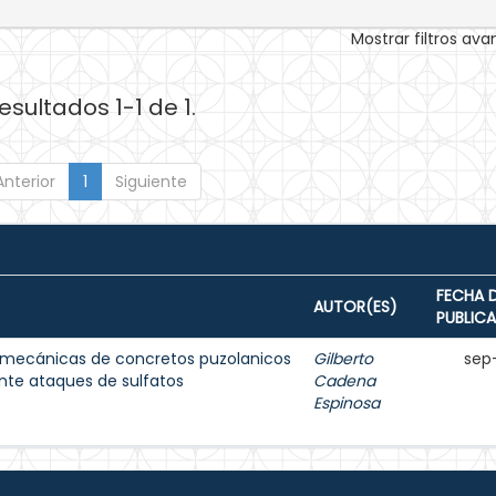
Mostrar filtros av
esultados 1-1 de 1.
Anterior
1
Siguiente
FECHA 
AUTOR(ES)
PUBLIC
 mecánicas de concretos puzolanicos
Gilberto
sep
nte ataques de sulfatos
Cadena
Espinosa