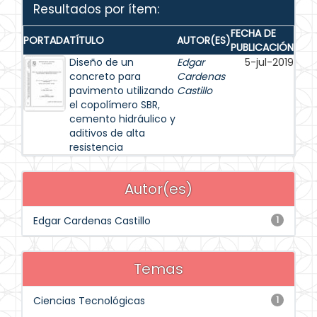
Resultados por ítem:
FECHA DE
PORTADA
TÍTULO
AUTOR(ES)
PUBLICACIÓN
Diseño de un
Edgar
5-jul-2019
concreto para
Cardenas
pavimento utilizando
Castillo
el copolímero SBR,
cemento hidráulico y
aditivos de alta
resistencia
Autor(es)
Edgar Cardenas Castillo
1
Temas
Ciencias Tecnológicas
1