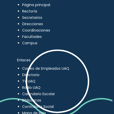
Página principal
Rectoría
Secretarios
Direcciones
Coordinaciones
Facultades
Campus
Enlaces
Correo de Empleados UAQ
Directorio
TV UAQ
Radio UAQ
Calendario Escolar
Bibliotecas
Contraloría Social
Mapa de sitio