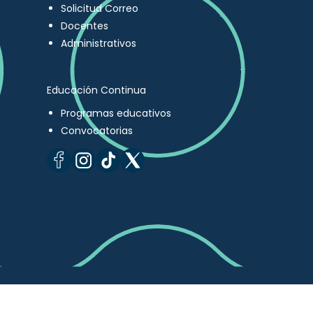
Solicitud Correo
Docentes
Administrativos
Educación Continua
Programas educativos
Convocatorias