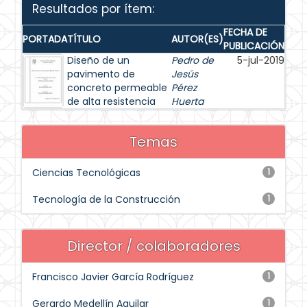
Resultados por ítem:
FECHA DE
PORTADA
TÍTULO
AUTOR(ES)
PUBLICACIÓN
Diseño de un
Pedro de
5-jul-2019
pavimento de
Jesús
concreto permeable
Pérez
de alta resistencia
Huerta
Temas
Ciencias Tecnológicas
1
Tecnología de la Construcción
1
Director / colaboradores
Francisco Javier García Rodríguez
1
Gerardo Medellín Aguilar
1