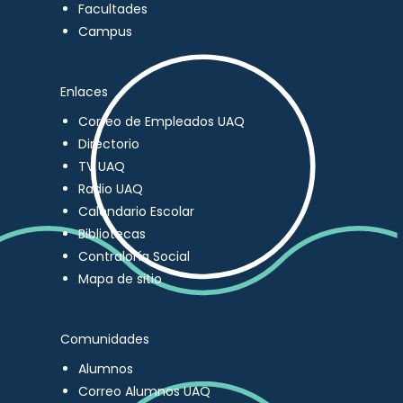
Facultades
Campus
Enlaces
Correo de Empleados UAQ
Directorio
TV UAQ
Radio UAQ
Calendario Escolar
Bibliotecas
Contraloría Social
Mapa de sitio
Comunidades
Alumnos
Correo Alumnos UAQ