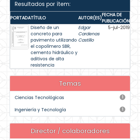
Resultados por ítem:
FECHA DE
PORTADA
TÍTULO
AUTOR(ES)
PUBLICACIÓN
Diseño de un
Edgar
5-jul-2019
concreto para
Cardenas
pavimento utilizando
Castillo
el copolímero SBR,
cemento hidráulico y
aditivos de alta
resistencia
Temas
Ciencias Tecnológicas
1
Ingeniería y Tecnología
1
Director / colaboradores