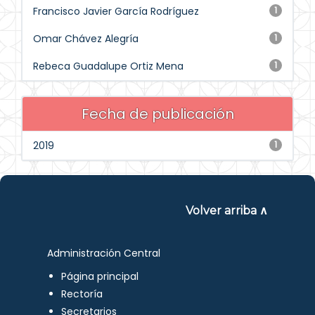
Francisco Javier García Rodríguez
1
Omar Chávez Alegría
1
Rebeca Guadalupe Ortiz Mena
1
Fecha de publicación
2019
1
Volver arriba ∧
Administración Central
Página principal
Rectoría
Secretarios