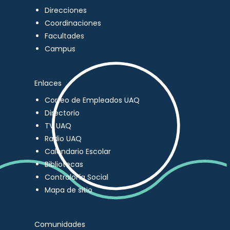
Direcciones
Coordinaciones
Facultades
Campus
Enlaces
Correo de Empleados UAQ
Directorio
TV UAQ
Radio UAQ
Calendario Escolar
Bibliotecas
Contraloría Social
Mapa de sitio
Comunidades