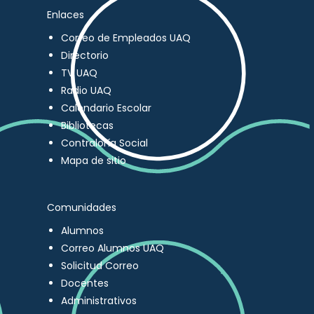
Enlaces
Correo de Empleados UAQ
Directorio
TV UAQ
Radio UAQ
Calendario Escolar
Bibliotecas
Contraloría Social
Mapa de sitio
Comunidades
Alumnos
Correo Alumnos UAQ
Solicitud Correo
Docentes
Administrativos