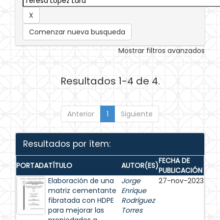
Comenzar nueva busqueda
Mostrar filtros avanzados
Resultados 1-4 de 4.
Anterior
1
Siguiente
Resultados por ítem:
FECHA DE
PORTADA
TÍTULO
AUTOR(ES)
PUBLICACIÓN
Elaboración de una
Jorge
27-nov-2023
matriz cementante
Enrique
fibratada con HDPE
Rodríguez
para mejorar las
Torres