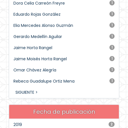
Dora Celia Carreón Freyre
1
Eduardo Rojas González
1
Elia Mercedes Alonso Guzmán
1
Gerardo Medellín Aguilar
1
Jaime Horta Rangel
1
Jaime Moisés Horta Rangel
1
Omar Chávez Alegría
1
Rebeca Guadalupe Ortiz Mena
1
SIGUIENTE >
Fecha de publicación
2019
2