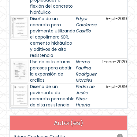
propiedades a
flexión del concreto
hidráulico
Diseño de un
Edgar
5-jul-2019
concreto para
Cardenas
pavimento utilizando
Castillo
el copolímero SBR,
cemento hidráulico
y aditivos de alta
resistencia
Uso de estructuras
Norma
1-ene-2020
porosas para abatir
Paulina
la expansión de
Rodríguez
arcillas.
Morales
Diseño de un
Pedro de
5-jul-2019
pavimento de
Jesús
concreto permeable
Pérez
de alta resistencia
Huerta
Autor(es)
Edgar Cardenas Castillo
1