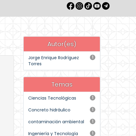
Autor(es)
Jorge Enrique Rodríguez
1
Torres
Temas
Ciencias Tecnológicas
1
Concreto hidráulico
1
contaminación ambiental
1
Ingeniería y Tecnología
1