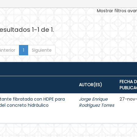
Mostrar filtros av
esultados 1-1 de 1.
Anterior
1
Siguiente
FECHA D
AUTOR(ES)
PUBLICA
tante fibratada con HDPE para
Jorge Enrique
27-nov
del concreto hidráulico
Rodríguez Torres