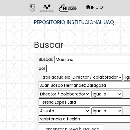
INICIO
Skip
REPOSITORIO INSTITUCIONAL UAQ
navigation
Buscar
Buscar:
por
Filtros actuales:
Comenzar nueva busqueda