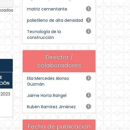
matriz cementante
1
anzados
polietileno de alta densidad
1
Tecnología de la
1
construcción
Director /
colaboradores
E
Elia Mercedes Alonso
1
CIÓN
Guzmán
-2023
Jaime Horta Rangel
1
Rubén Ramírez Jiménez
1
Fecha de publicación