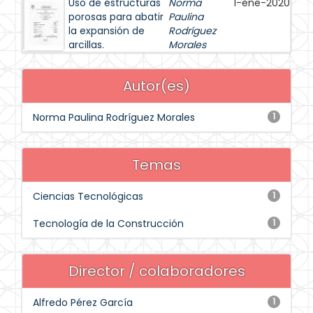
Uso de estructuras
Norma
1-ene-2020
porosas para abatir
Paulina
la expansión de
Rodríguez
arcillas.
Morales
Autor(es)
Norma Paulina Rodríguez Morales
1
Temas
Ciencias Tecnológicas
1
Tecnología de la Construcción
1
Director / colaboradores
Alfredo Pérez García
1