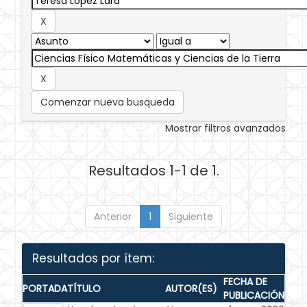
Comenzar nueva busqueda
Mostrar filtros avanzados
Resultados 1-1 de 1.
Anterior
1
Siguiente
Resultados por ítem:
FECHA DE
PORTADA
TÍTULO
AUTOR(ES)
PUBLICACIÓN