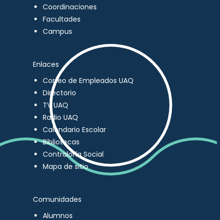
Coordinaciones
Facultades
Campus
Enlaces
Correo de Empleados UAQ
Directorio
TV UAQ
Radio UAQ
Calendario Escolar
Bibliotecas
Contraloría Social
Mapa de sitio
Comunidades
Alumnos