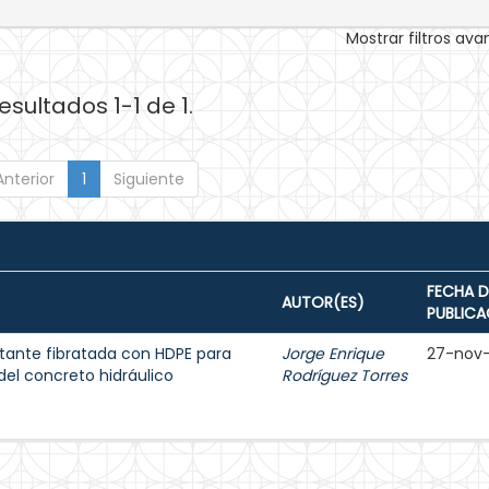
Mostrar filtros av
esultados 1-1 de 1.
Anterior
1
Siguiente
FECHA D
AUTOR(ES)
PUBLICA
tante fibratada con HDPE para
Jorge Enrique
27-nov
del concreto hidráulico
Rodríguez Torres