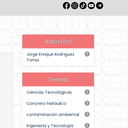
Autor(es)
Jorge Enrique Rodríguez
1
Torres
Temas
Ciencias Tecnológicas
1
Concreto hidráulico
1
contaminación ambiental
1
Ingeniería y Tecnología
1