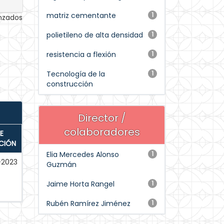
matriz cementante
1
anzados
polietileno de alta densidad
1
resistencia a flexión
1
Tecnología de la
1
construcción
Director /
colaboradores
E
CIÓN
Elia Mercedes Alonso
1
-2023
Guzmán
Jaime Horta Rangel
1
Rubén Ramírez Jiménez
1