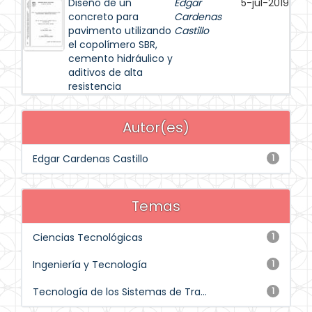
Diseño de un
Edgar
5-jul-2019
concreto para
Cardenas
pavimento utilizando
Castillo
el copolímero SBR,
cemento hidráulico y
aditivos de alta
resistencia
Autor(es)
Edgar Cardenas Castillo
1
Temas
Ciencias Tecnológicas
1
Ingeniería y Tecnología
1
Tecnología de los Sistemas de Tra...
1