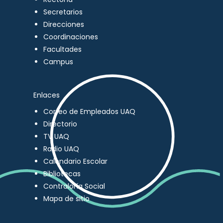
Secretarios
Direcciones
Coordinaciones
Facultades
Campus
Enlaces
Correo de Empleados UAQ
Directorio
TV UAQ
Radio UAQ
Calendario Escolar
Bibliotecas
Contraloría Social
Mapa de sitio