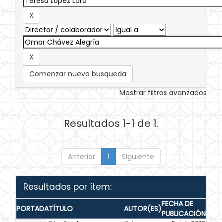
Comenzar nueva busqueda
Mostrar filtros avanzados
Resultados 1-1 de 1.
Anterior
1
Siguiente
Resultados por ítem:
FECHA DE
PORTADA
TÍTULO
AUTOR(ES)
PUBLICACIÓN