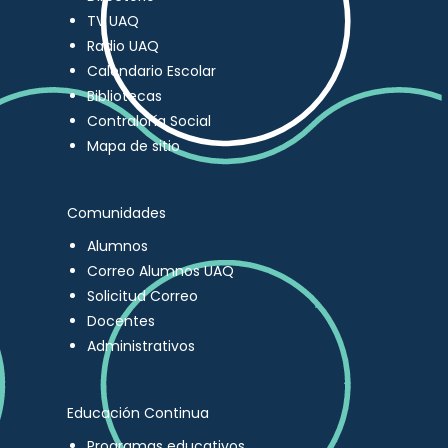
TV UAQ
Radio UAQ
Calendario Escolar
Bibliotecas
Contraloría Social
Mapa de sitio
Comunidades
Alumnos
Correo Alumnos UAQ
Solicitud Correo
Docentes
Administrativos
Educación Continua
Programas educativos