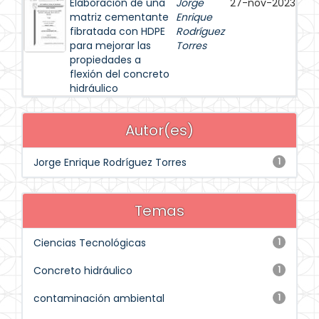
Elaboración de una
Jorge
27-nov-2023
matriz cementante
Enrique
fibratada con HDPE
Rodríguez
para mejorar las
Torres
propiedades a
flexión del concreto
hidráulico
Autor(es)
Jorge Enrique Rodríguez Torres
1
Temas
Ciencias Tecnológicas
1
Concreto hidráulico
1
contaminación ambiental
1