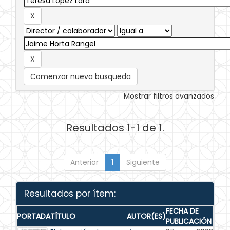
Comenzar nueva busqueda
Mostrar filtros avanzados
Resultados 1-1 de 1.
Anterior
1
Siguiente
Resultados por ítem:
FECHA DE
PORTADA
TÍTULO
AUTOR(ES)
PUBLICACIÓN