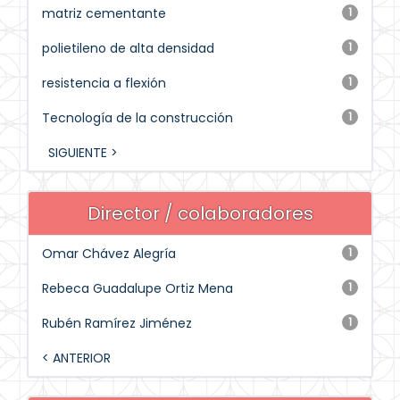
matriz cementante
1
polietileno de alta densidad
1
resistencia a flexión
1
Tecnología de la construcción
1
SIGUIENTE >
Director / colaboradores
Omar Chávez Alegría
1
Rebeca Guadalupe Ortiz Mena
1
Rubén Ramírez Jiménez
1
< ANTERIOR