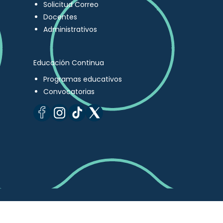
Solicitud Correo
Docentes
Administrativos
Educación Continua
Programas educativos
Convocatorias