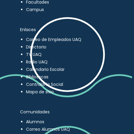
Facultades
Campus
Enlaces
Correo de Empleados UAQ
Directorio
TV UAQ
Radio UAQ
Calendario Escolar
Bibliotecas
Contraloría Social
Mapa de sitio
Comunidades
Alumnos
Correo Alumnos UAQ