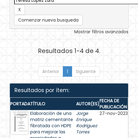
Comenzar nueva busqueda
Mostrar filtros avanzados
Resultados 1-4 de 4.
Anterior
1
Siguiente
Resultados por ítem:
FECHA DE
PORTADA
TÍTULO
AUTOR(ES)
PUBLICACIÓN
Elaboración de una
Jorge
27-nov-2023
matriz cementante
Enrique
fibratada con HDPE
Rodríguez
para mejorar las
Torres