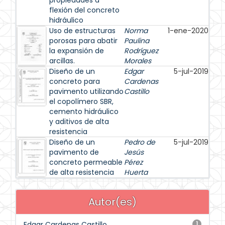
propiedades a
flexión del concreto
hidráulico
Uso de estructuras
Norma
1-ene-2020
porosas para abatir
Paulina
la expansión de
Rodríguez
arcillas.
Morales
Diseño de un
Edgar
5-jul-2019
concreto para
Cardenas
pavimento utilizando
Castillo
el copolímero SBR,
cemento hidráulico
y aditivos de alta
resistencia
Diseño de un
Pedro de
5-jul-2019
pavimento de
Jesús
concreto permeable
Pérez
de alta resistencia
Huerta
Autor(es)
Edgar Cardenas Castillo
1