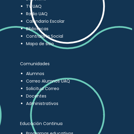
TV UAQ
Radio UAQ
Calendario Escolar
Bibliotecas
Contraloría Social
Mapa de sitio
Comunidades
Alumnos
Correo Alumnos UAQ
Solicitud Correo
Docentes
Administrativos
Educación Continua
Programas educativos