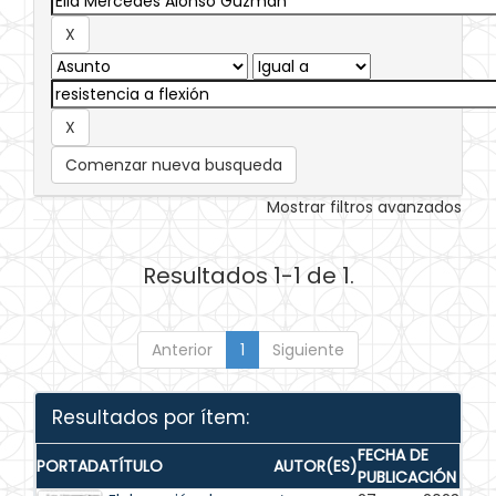
Comenzar nueva busqueda
Mostrar filtros avanzados
Resultados 1-1 de 1.
Anterior
1
Siguiente
Resultados por ítem:
FECHA DE
PORTADA
TÍTULO
AUTOR(ES)
PUBLICACIÓN