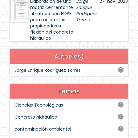
Elaboración de una
Jorge
27-nov-2023
matriz cementante
Enrique
fibratada con HDPE
Rodríguez
para mejorar las
Torres
propiedades a
flexión del concreto
hidráulico
Autor(es)
Jorge Enrique Rodríguez Torres
1
Temas
Ciencias Tecnológicas
1
Concreto hidráulico
1
contaminación ambiental
1