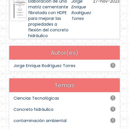
Elaboración de una
Jorge
27-nov-2023
matriz cementante
Enrique
fibratada con HDPE
Rodríguez
para mejorar las
Torres
propiedades a
flexión del concreto
hidráulico
Autor(es)
Jorge Enrique Rodríguez Torres
1
Temas
Ciencias Tecnológicas
1
Concreto hidráulico
1
contaminación ambiental
1