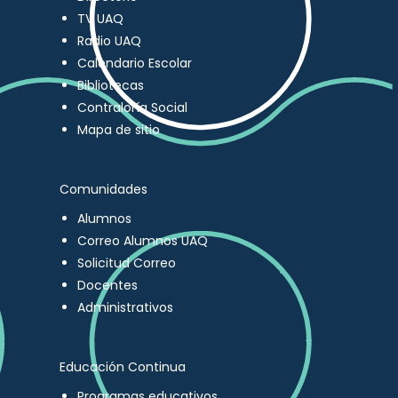
TV UAQ
Radio UAQ
Calendario Escolar
Bibliotecas
Contraloría Social
Mapa de sitio
Comunidades
Alumnos
Correo Alumnos UAQ
Solicitud Correo
Docentes
Administrativos
Educación Continua
Programas educativos