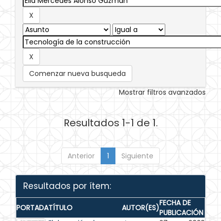
Comenzar nueva busqueda
Mostrar filtros avanzados
Resultados 1-1 de 1.
Anterior
1
Siguiente
Resultados por ítem:
FECHA DE
PORTADA
TÍTULO
AUTOR(ES)
PUBLICACIÓN