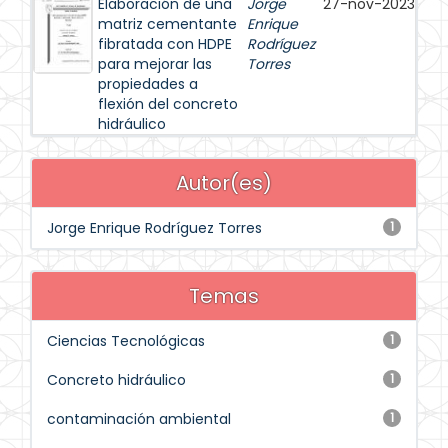
Elaboración de una
Jorge
27-nov-2023
matriz cementante
Enrique
fibratada con HDPE
Rodríguez
para mejorar las
Torres
propiedades a
flexión del concreto
hidráulico
Autor(es)
Jorge Enrique Rodríguez Torres
1
Temas
Ciencias Tecnológicas
1
Concreto hidráulico
1
contaminación ambiental
1