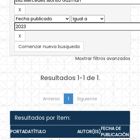
Comenzar nueva busqueda
Mostrar filtros avanzados
Resultados 1-1 de 1.
Anterior
1
Siguiente
Resultados por ítem:
FECHA DE
PORTADA
TÍTULO
AUTOR(ES)
PUBLICACIÓN