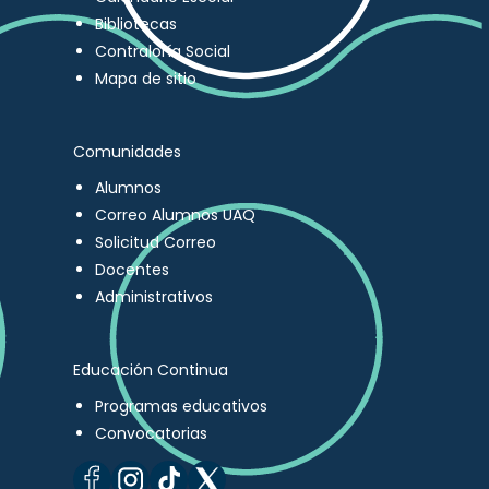
Bibliotecas
Contraloría Social
Mapa de sitio
Comunidades
Alumnos
Correo Alumnos UAQ
Solicitud Correo
Docentes
Administrativos
Educación Continua
Programas educativos
Convocatorias