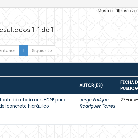
Mostrar filtros av
esultados 1-1 de 1.
Anterior
1
Siguiente
FECHA D
AUTOR(ES)
PUBLICA
tante fibratada con HDPE para
Jorge Enrique
27-nov
del concreto hidráulico
Rodríguez Torres