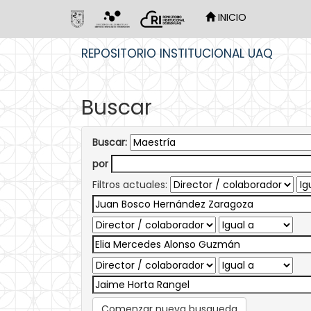
INICIO
Skip
REPOSITORIO INSTITUCIONAL UAQ
navigation
Buscar
Buscar:
por
Filtros actuales:
Comenzar nueva busqueda