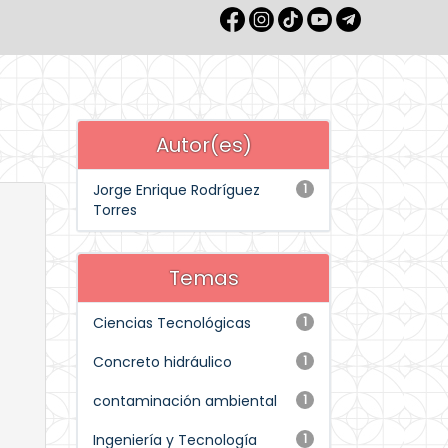
Autor(es)
Jorge Enrique Rodríguez
1
Torres
Temas
Ciencias Tecnológicas
1
Concreto hidráulico
1
contaminación ambiental
1
Ingeniería y Tecnología
1