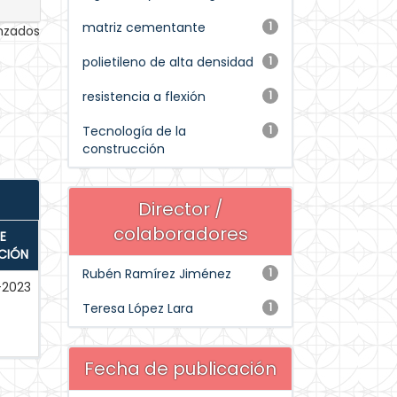
matriz cementante
1
anzados
polietileno de alta densidad
1
resistencia a flexión
1
Tecnología de la
1
construcción
Director /
colaboradores
E
CIÓN
Rubén Ramírez Jiménez
1
-2023
Teresa López Lara
1
Fecha de publicación