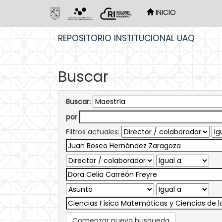
INICIO
Skip
REPOSITORIO INSTITUCIONAL UAQ
navigation
Buscar
Buscar:
por
Filtros actuales:
Comenzar nueva busqueda