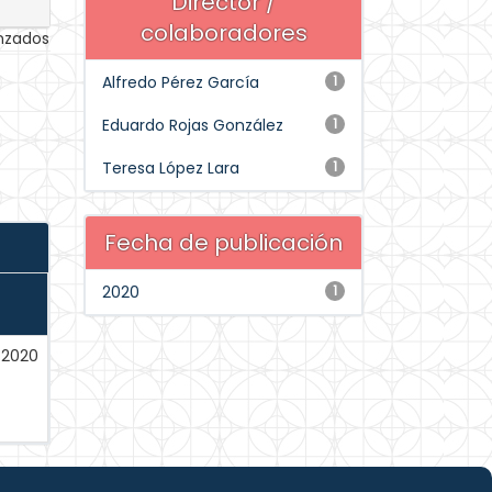
Director /
colaboradores
anzados
Alfredo Pérez García
1
Eduardo Rojas González
1
Teresa López Lara
1
Fecha de publicación
2020
1
-2020