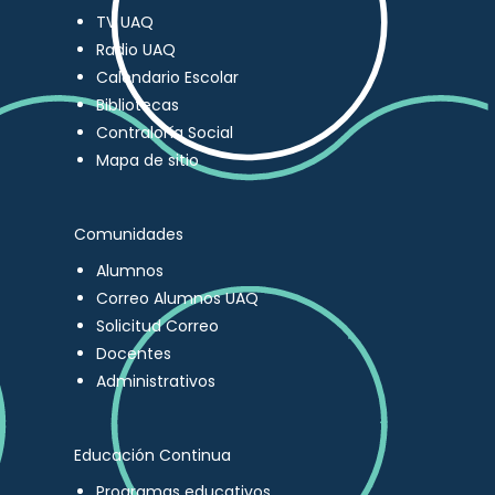
TV UAQ
Radio UAQ
Calendario Escolar
Bibliotecas
Contraloría Social
Mapa de sitio
Comunidades
Alumnos
Correo Alumnos UAQ
Solicitud Correo
Docentes
Administrativos
Educación Continua
Programas educativos