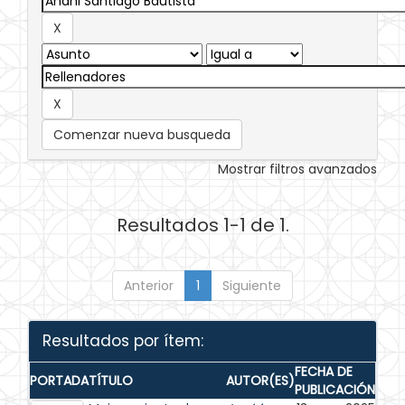
Comenzar nueva busqueda
Mostrar filtros avanzados
Resultados 1-1 de 1.
Anterior
1
Siguiente
Resultados por ítem:
FECHA DE
PORTADA
TÍTULO
AUTOR(ES)
PUBLICACIÓN