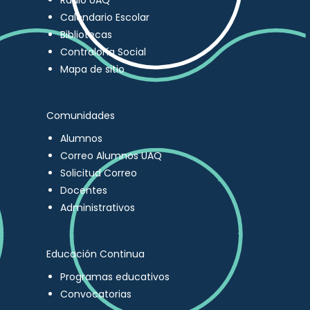
Radio UAQ
Calendario Escolar
Bibliotecas
Contraloría Social
Mapa de sitio
Comunidades
Alumnos
Correo Alumnos UAQ
Solicitud Correo
Docentes
Administrativos
Educación Continua
Programas educativos
Convocatorias