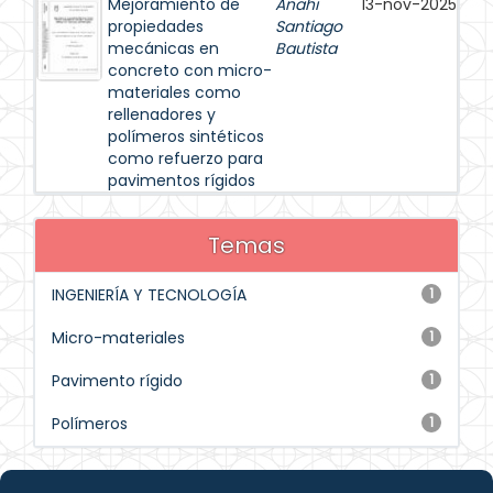
Mejoramiento de
Anahi
13-nov-2025
propiedades
Santiago
mecánicas en
Bautista
concreto con micro-
materiales como
rellenadores y
polímeros sintéticos
como refuerzo para
pavimentos rígidos
Temas
INGENIERÍA Y TECNOLOGÍA
1
Micro-materiales
1
Pavimento rígido
1
Polímeros
1