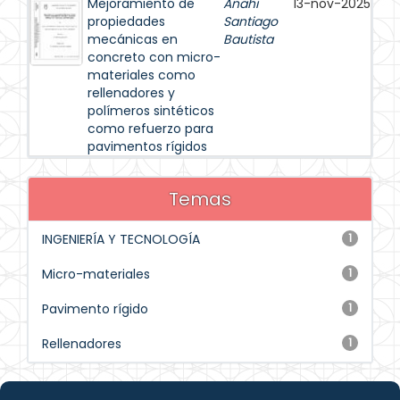
Mejoramiento de
Anahi
13-nov-2025
propiedades
Santiago
mecánicas en
Bautista
concreto con micro-
materiales como
rellenadores y
polímeros sintéticos
como refuerzo para
pavimentos rígidos
Temas
INGENIERÍA Y TECNOLOGÍA
1
Micro-materiales
1
Pavimento rígido
1
Rellenadores
1