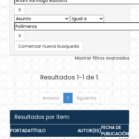
Comenzar nueva busqueda
Mostrar filtros avanzados
Resultados 1-1 de 1.
Anterior
1
Siguiente
Resultados por ítem:
FECHA DE
PORTADA
TÍTULO
AUTOR(ES)
PUBLICACIÓN