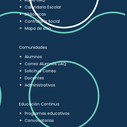
Radio UAQ
Calendario Escolar
Bibliotecas
Contraloría Social
Mapa de sitio
Comunidades
Alumnos
Correo Alumnos UAQ
Solicitud Correo
Docentes
Administrativos
Educación Continua
Programas educativos
Convocatorias