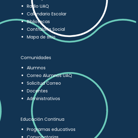
Radio UAQ
Calendario Escolar
Bibliotecas
Contraloría Social
Mapa de sitio
Comunidades
Alumnos
Correo Alumnos UAQ
Solicitud Correo
Docentes
Administrativos
Educación Continua
Programas educativos
Convocatorias