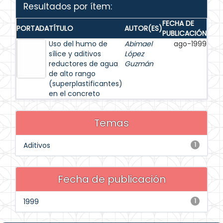
Resultados por ítem:
FECHA DE
PORTADA
TÍTULO
AUTOR(ES)
PUBLICACIÓN
Uso del humo de
Abimael
ago-1999
sílice y aditivos
López
reductores de agua
Guzmán
de alto rango
(superplastificantes)
en el concreto
Temas
Aditivos
1
Fecha de publicación
1999
1