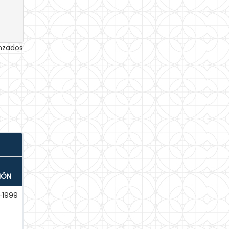
anzados
IÓN
-1999