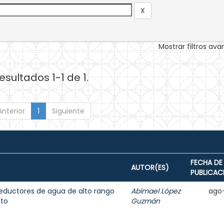
Mostrar filtros av
esultados 1-1 de 1.
Anterior
1
Siguiente
FECHA DE
AUTOR(ES)
PUBLICAC
 reductores de agua de alto rango
Abimael López
ago
eto
Guzmán