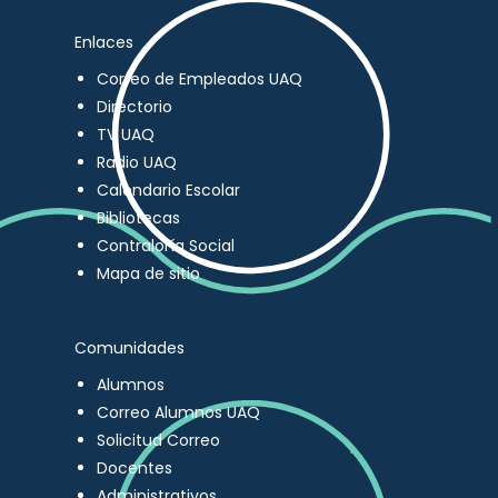
Enlaces
Correo de Empleados UAQ
Directorio
TV UAQ
Radio UAQ
Calendario Escolar
Bibliotecas
Contraloría Social
Mapa de sitio
Comunidades
Alumnos
Correo Alumnos UAQ
Solicitud Correo
Docentes
Administrativos