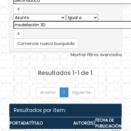
Comenzar nueva busqueda
Mostrar filtros avanzados
Resultados 1-1 de 1.
Anterior
1
Siguiente
Resultados por ítem:
FECHA DE
PORTADA
TÍTULO
AUTOR(ES)
PUBLICACIÓN