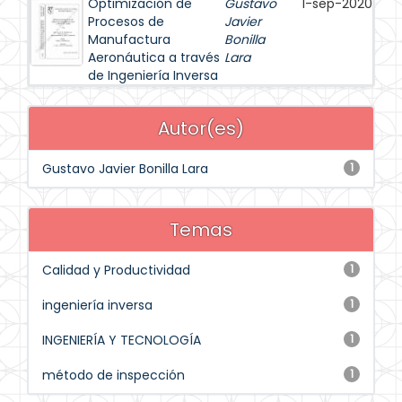
Optimización de
Gustavo
1-sep-2020
Procesos de
Javier
Manufactura
Bonilla
Aeronáutica a través
Lara
de Ingeniería Inversa
Autor(es)
Gustavo Javier Bonilla Lara
1
Temas
Calidad y Productividad
1
ingeniería inversa
1
INGENIERÍA Y TECNOLOGÍA
1
método de inspección
1