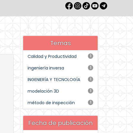
Temas
Calidad y Productividad
1
ingeniería inversa
1
INGENIERÍA Y TECNOLOGÍA
1
modelación 3D
1
método de inspección
1
Fecha de publicación