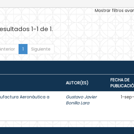
Mostrar filtros av
esultados 1-1 de 1.
Anterior
1
Siguiente
FECHA DE
AUTOR(ES)
PUBLICACI
ufactura Aeronáutica a
Gustavo Javier
1-sep
Bonilla Lara