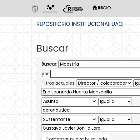
INICIO
Skip
REPOSITORIO INSTITUCIONAL UAQ
navigation
Buscar
Buscar:
por
Filtros actuales:
Comenzar nueva busqueda