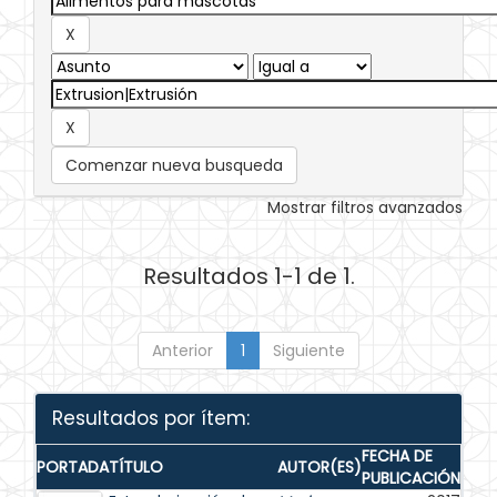
Comenzar nueva busqueda
Mostrar filtros avanzados
Resultados 1-1 de 1.
Anterior
1
Siguiente
Resultados por ítem:
FECHA DE
PORTADA
TÍTULO
AUTOR(ES)
PUBLICACIÓN