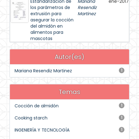
Estandarización de
Mariana
ene-2017
los parámetros de
Resendiz
extrusión para
Martinez
asegurar la cocción
del almidón en
alimentos para
mascotas
Autor(es)
Mariana Resendiz Martinez
1
Temas
Cocción de almidón
1
Cooking starch
1
INGENIERÍA Y TECNOLOGÍA
1