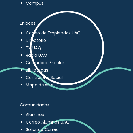
Campus
Enlaces
Correo de Empleados UAQ
Directorio
TV UAQ
Radio UAQ
Calendario Escolar
Bibliotecas
Contraloría Social
Mapa de sitio
Comunidades
Alumnos
Correo Alumnos UAQ
Solicitud Correo