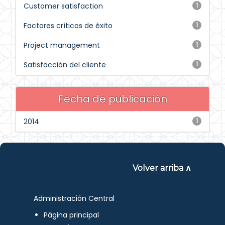
Customer satisfaction
1
Factores críticos de éxito
1
Project management
1
Satisfacción del cliente
1
Fecha de publicación
2014
1
Volver arriba ∧
Administración Central
Página principal