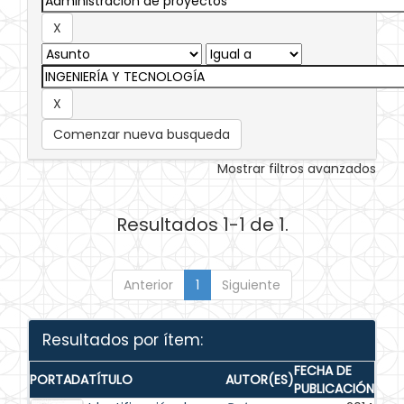
Comenzar nueva busqueda
Mostrar filtros avanzados
Resultados 1-1 de 1.
Anterior
1
Siguiente
Resultados por ítem:
FECHA DE
PORTADA
TÍTULO
AUTOR(ES)
PUBLICACIÓN