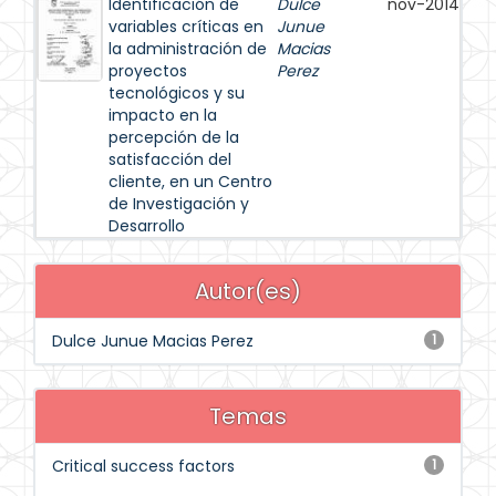
Identificación de
Dulce
nov-2014
variables críticas en
Junue
la administración de
Macias
proyectos
Perez
tecnológicos y su
impacto en la
percepción de la
satisfacción del
cliente, en un Centro
de Investigación y
Desarrollo
Autor(es)
Dulce Junue Macias Perez
1
Temas
Critical success factors
1