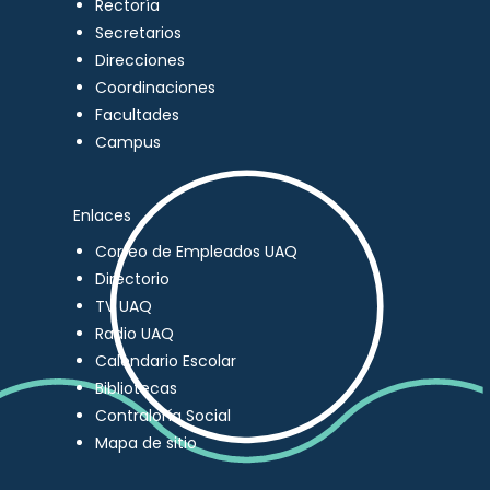
Rectoría
Secretarios
Direcciones
Coordinaciones
Facultades
Campus
Enlaces
Correo de Empleados UAQ
Directorio
TV UAQ
Radio UAQ
Calendario Escolar
Bibliotecas
Contraloría Social
Mapa de sitio