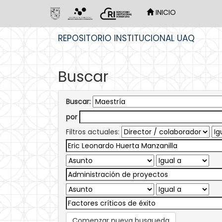
INICIO
Skip
REPOSITORIO INSTITUCIONAL UAQ
navigation
Buscar
Buscar:
por
Filtros actuales:
Comenzar nueva busqueda