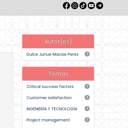
Autor(es)
Dulce Junue Macias Perez
1
Temas
Critical success factors
1
Customer satisfaction
1
INGENIERÍA Y TECNOLOGÍA
1
Project management
1