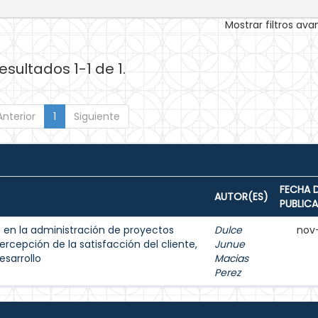
Mostrar filtros av
esultados 1-1 de 1.
Anterior
1
Siguiente
FECHA 
AUTOR(ES)
PUBLIC
as en la administración de proyectos
Dulce
nov
rcepción de la satisfacción del cliente,
Junue
esarrollo
Macias
Perez