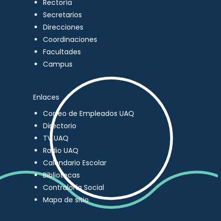
Rectoría
Secretarios
Direcciones
Coordinaciones
Facultades
Campus
Enlaces
Correo de Empleados UAQ
Directorio
TV UAQ
Radio UAQ
Calendario Escolar
Bibliotecas
Contraloría Social
Mapa de sitio