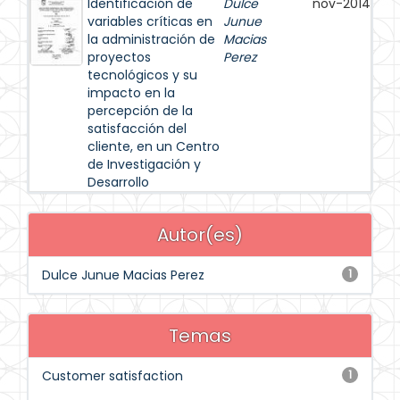
Identificación de
Dulce
nov-2014
variables críticas en
Junue
la administración de
Macias
proyectos
Perez
tecnológicos y su
impacto en la
percepción de la
satisfacción del
cliente, en un Centro
de Investigación y
Desarrollo
Autor(es)
Dulce Junue Macias Perez
1
Temas
Customer satisfaction
1