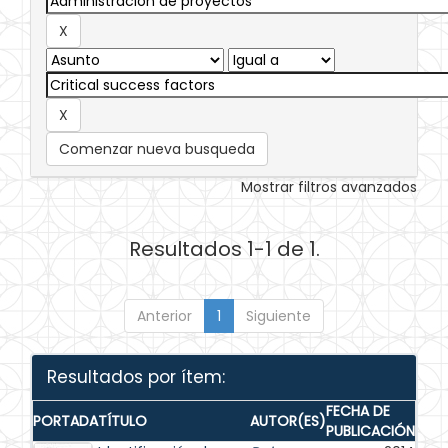
Comenzar nueva busqueda
Mostrar filtros avanzados
Resultados 1-1 de 1.
Anterior
1
Siguiente
Resultados por ítem:
FECHA DE
PORTADA
TÍTULO
AUTOR(ES)
PUBLICACIÓN