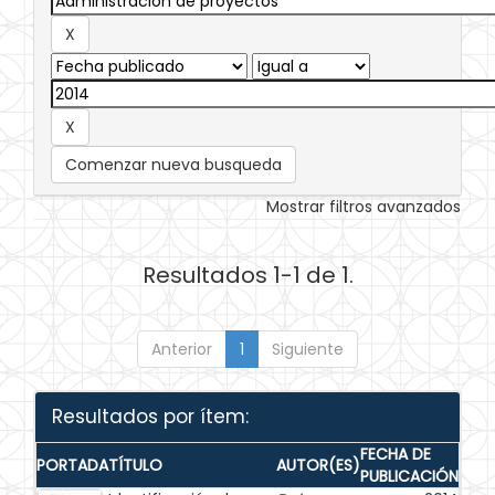
Comenzar nueva busqueda
Mostrar filtros avanzados
Resultados 1-1 de 1.
Anterior
1
Siguiente
Resultados por ítem:
FECHA DE
PORTADA
TÍTULO
AUTOR(ES)
PUBLICACIÓN