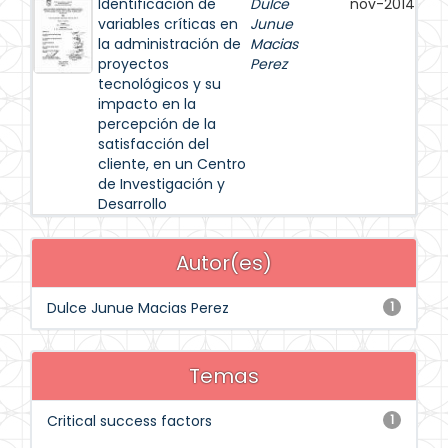
Identificación de
Dulce
nov-2014
variables críticas en
Junue
la administración de
Macias
proyectos
Perez
tecnológicos y su
impacto en la
percepción de la
satisfacción del
cliente, en un Centro
de Investigación y
Desarrollo
Autor(es)
Dulce Junue Macias Perez
1
Temas
Critical success factors
1