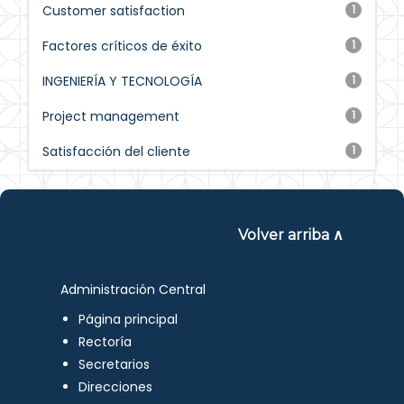
Customer satisfaction
1
Factores críticos de éxito
1
INGENIERÍA Y TECNOLOGÍA
1
Project management
1
Satisfacción del cliente
1
Volver arriba ∧
Administración Central
Página principal
Rectoría
Secretarios
Direcciones