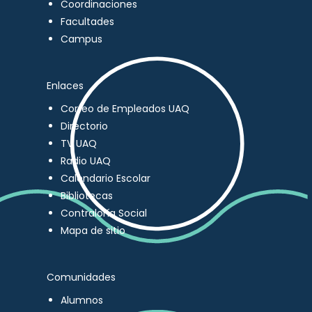
Coordinaciones
Facultades
Campus
Enlaces
Correo de Empleados UAQ
Directorio
TV UAQ
Radio UAQ
Calendario Escolar
Bibliotecas
Contraloría Social
Mapa de sitio
Comunidades
Alumnos