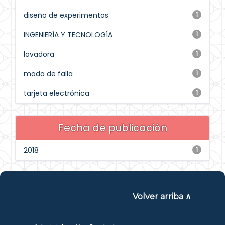
diseño de experimentos
1
INGENIERÍA Y TECNOLOGÍA
1
lavadora
1
modo de falla
1
tarjeta electrónica
1
Fecha de publicación
2018
1
Volver arriba ∧