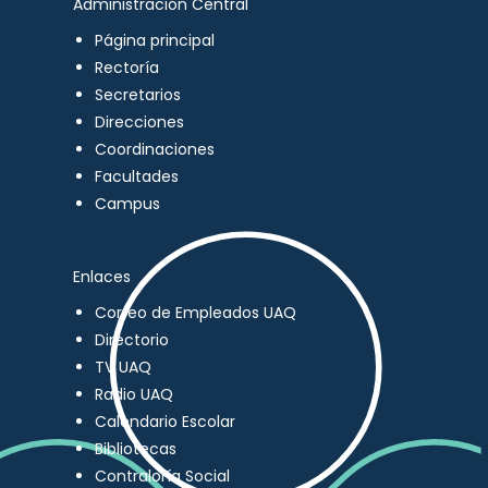
Administración Central
Página principal
Rectoría
Secretarios
Direcciones
Coordinaciones
Facultades
Campus
Enlaces
Correo de Empleados UAQ
Directorio
TV UAQ
Radio UAQ
Calendario Escolar
Bibliotecas
Contraloría Social