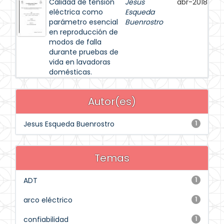
Calidad de tensión
Jesus
abr-2018
eléctrica como
Esqueda
parámetro esencial
Buenrostro
en reproducción de
modos de falla
durante pruebas de
vida en lavadoras
domésticas.
Autor(es)
Jesus Esqueda Buenrostro
1
Temas
ADT
1
arco eléctrico
1
confiabilidad
1