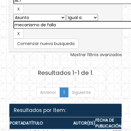
Comenzar nueva busqueda
Mostrar filtros avanzados
Resultados 1-1 de 1.
Anterior
1
Siguiente
Resultados por ítem:
FECHA DE
PORTADA
TÍTULO
AUTOR(ES)
PUBLICACIÓN